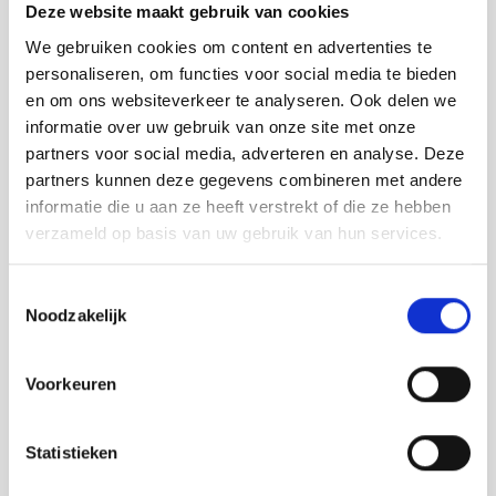
Deze website maakt gebruik van cookies
We gebruiken cookies om content en advertenties te
personaliseren, om functies voor social media te bieden
en om ons websiteverkeer te analyseren. Ook delen we
informatie over uw gebruik van onze site met onze
partners voor social media, adverteren en analyse. Deze
partners kunnen deze gegevens combineren met andere
informatie die u aan ze heeft verstrekt of die ze hebben
verzameld op basis van uw gebruik van hun services.
Toestemmingsselectie
Noodzakelijk
Voorkeuren
Zuid-Holland
E-bike, E-chopper & Retro Bike huren in
Statistieken
Bodegraven | Ontdek het Groene Hart