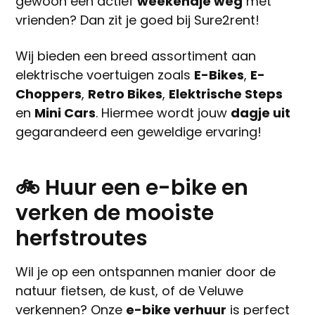
gewoon een actief
weekendje weg
met
vrienden? Dan zit je goed bij Sure2rent!
Wij bieden een breed assortiment aan
elektrische voertuigen zoals
E-Bikes
,
E-
Choppers
,
Retro Bikes
,
Elektrische Steps
en
Mini Cars
. Hiermee wordt jouw
dagje uit
gegarandeerd een geweldige ervaring!
🚲 Huur een e-bike en
verken de mooiste
herfstroutes
Wil je op een ontspannen manier door de
natuur fietsen, de kust, of de Veluwe
verkennen? Onze
e-bike verhuur
is perfect