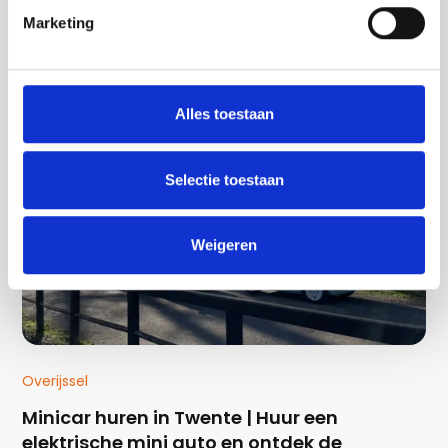
Ontdek het Groene Hart vanuit Bodegraven
Marketing
Lees verder
Alles toestaan
Selectie toestaan
Weigeren
Overijssel
Minicar huren in Twente | Huur een
elektrische mini auto en ontdek de