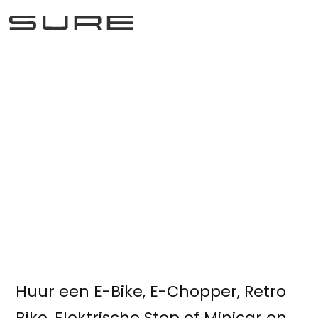
Herfstvakantie
December 16, 2025
Huur een E-Bike, E-Chopper, Retro
Bike, Elektrische Step of Minicar en