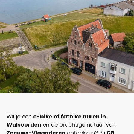
Vanaf
€ 30.-
Wil je een
e-bike of fatbike huren in
Per persoon
Walsoorden
en de prachtige natuur van
Zeeuws-Vlaanderen
ontdekken? Bij
CB
Nu boeken