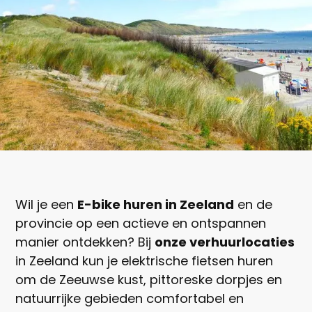
Vanaf
€ 30,-
Wil je een
E-bike huren in Zeeland
en de
Per persoon
provincie op een actieve en ontspannen
manier ontdekken? Bij
onze verhuurlocaties
Nu boeken
in Zeeland kun je elektrische fietsen huren
om de Zeeuwse kust, pittoreske dorpjes en
natuurrijke gebieden comfortabel en