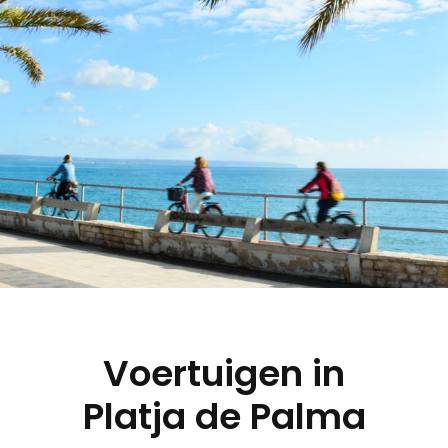
Vanaf
€ 37,50
Voertuigen in
Per persoon
Platja de Palma
Nu boeken