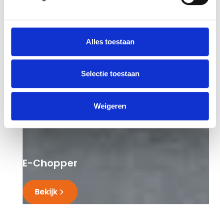
Alles toestaan
Selectie toestaan
Weigeren
E-Chopper
Bekijk