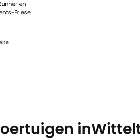
Runner en
ents-Friese
elte
oertuigen in
Wittel