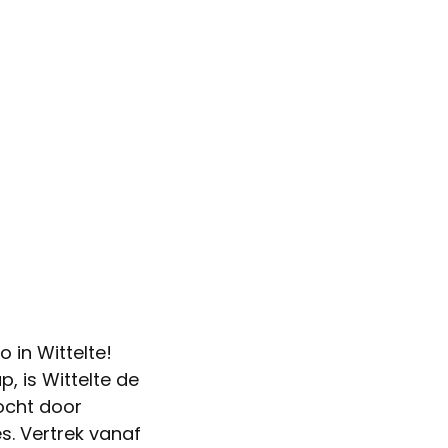
Groeps- of bedrijfsuitje
Voertuigen
 in Wittelte!
, is Wittelte de
ocht door
s. Vertrek vanaf